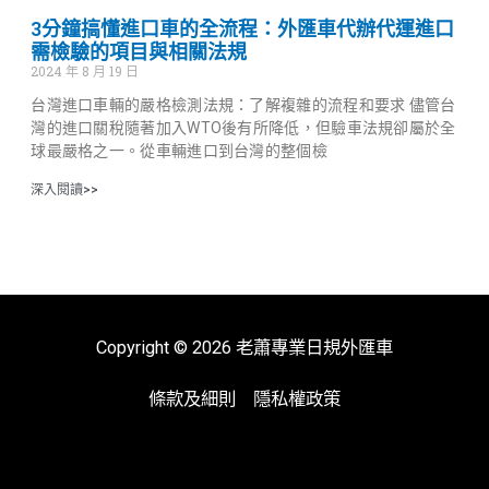
3分鐘搞懂進口車的全流程：外匯車代辦代運進口
需檢驗的項目與相關法規
2024 年 8 月 19 日
台灣進口車輛的嚴格檢測法規：了解複雜的流程和要求 儘管台
灣的進口關稅隨著加入WTO後有所降低，但驗車法規卻屬於全
球最嚴格之一。從車輛進口到台灣的整個檢
深入閱讀>>
Copyright © 2026 老蕭專業日規外匯車
條款及細則
隱私權政策