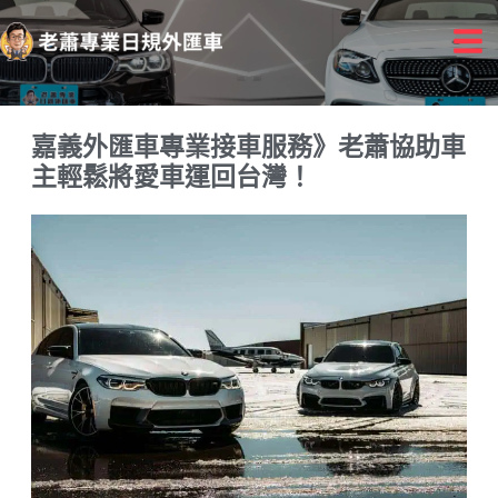
跳
Mai
至
Me
主
要
內
嘉義外匯車專業接車服務》老蕭協助車
容
主輕鬆將愛車運回台灣！