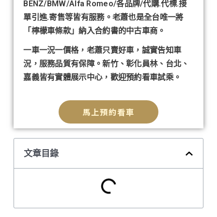
BENZ/BMW/Alfa Romeo/各品牌/代購.代標.接
單引進.寄售等皆有服務。老蕭也是全台唯一將
「檸檬車條款」納入合約書的中古車商。
一車一況一價格，老蕭只賣好車，誠實告知車
況，服務品質有保障。新竹、彰化員林、台北、
嘉義皆有實體展示中心，歡迎預約看車試乘。
馬上預約看車
文章目錄