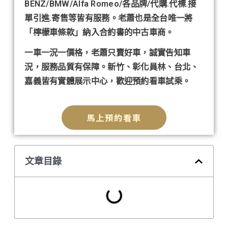
BENZ/BMW/Alfa Romeo/各品牌/代購.代標.接
單引進.寄售等皆有服務。老蕭也是全台唯一將
「檸檬車條款」納入合約書的中古車商。
一車一況一價格，老蕭只賣好車，誠實告知車
況，服務品質有保障。新竹、彰化員林、台北、
嘉義皆有實體展示中心，歡迎預約看車試乘。
馬上預約看車
文章目錄