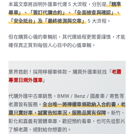
本篇文章將說明外匯車代運 5 大流程，分別是
「精準
尋車」、「簽訂代購合約」、「全面檢查與確認」、
「安全抵台」及「最終檢測與交車」
5 大流程。
但在購買心儀的車輛前，其代運過程更需要謹慎，才能
確保真正買到每個人心目中的心儀車輛。
業界首創！採用檸檬車條款 – 購買外匯車就找「
老蕭
專業日規外匯車
」
代購外匯中古車銷售，BMW / Benz / 國產車 / 寄售等
老蕭皆有服務。
全台唯一將檸檬車條款納入合約書，老
蕭只賣好車，誠實告知車況，服務品質有保障
。新竹、
彰化和嘉義有實體車庫，歡迎預約看車，也可先從影片
了解老蕭，絕對給你想要的。