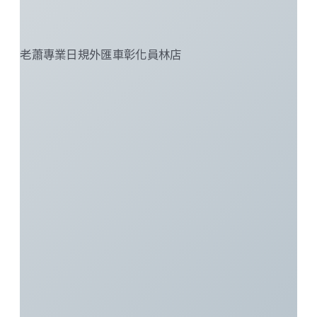
老蕭專業日規外匯車彰化員林店