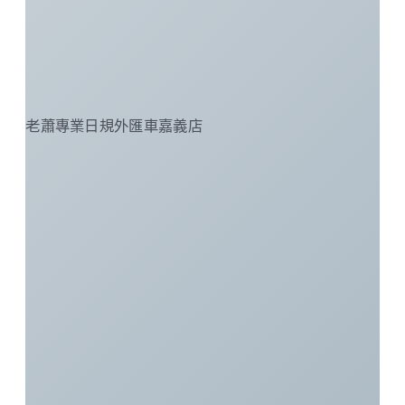
老蕭專業日規外匯車嘉義店