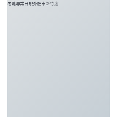
老蕭專業日規外匯車新竹店