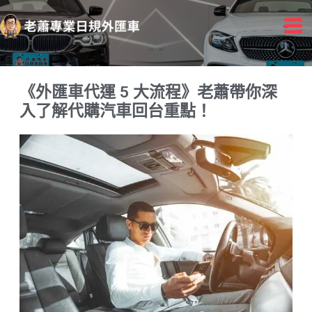
跳
Mai
至
Me
主
要
內
《外匯車代運 5 大流程》老蕭帶你深
容
入了解代購汽車回台重點！