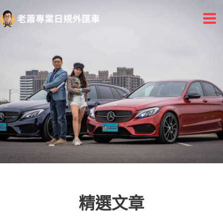
跳
Mai
至
Me
主
要
內
容
精選文章